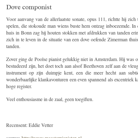
Dove componist
Voor aanvang van de allerlaatste sonate, opus 111, richtte hij zich
spelen, die stokoude man wiens buste hem ontzag inboezemde. In de
huis in Bonn zag hij houten stokken met afdrukken van tanden erin
zich in te leven in de situatie van een dove oefende Zimerman thu
tanden.
Zover ging de Poolse pianist gelukkig niet in Amsterdam. Hij was opv
bestudeerd zijn, het doet toch aan alsof Beethoven zelf aan de vl
instrument op zijn duimpje kent, een die meer hecht aan subti
wonderbaarlijke klankavonturen een even spannend als excentriek kara
hoge register.
Veel enthousiasme in de zaal, geen toegiften.
Recensent: Eddie Vetter
source:
http://www.meesterpianisten.nl