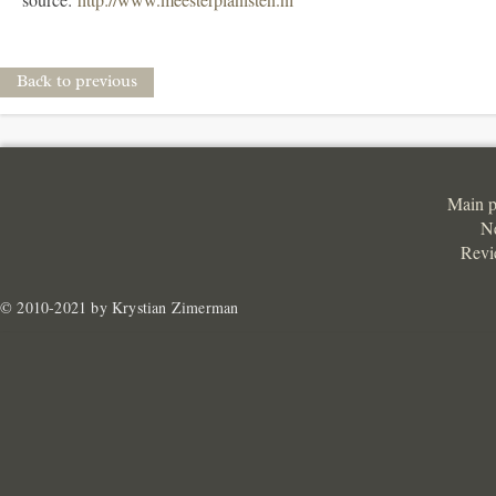
Back to previous
Main 
N
Revi
© 2010-2021 by Krystian Zimerman