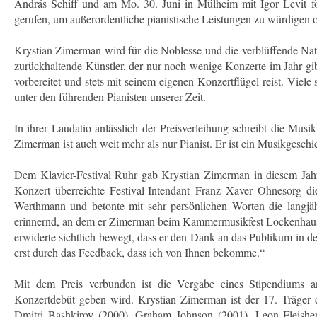
András Schiff und am Mo. 30. Juni in Mülheim mit Igor Levit f
gerufen, um außerordentliche pianistische Leistungen zu würdigen 
Krystian Zimerman wird für die Noblesse und die verblüffende Natür
zurückhaltende Künstler, der nur noch wenige Konzerte im Jahr gibt, 
vorbereitet und stets mit seinem eigenen Konzertflügel reist. Viel
unter den führenden Pianisten unserer Zeit.
In ihrer Laudatio anlässlich der Preisverleihung schreibt die Musi
Zimerman ist auch weit mehr als nur Pianist. Er ist ein Musikgesc
Dem Klavier-Festival Ruhr gab Krystian Zimerman in diesem Jahr
Konzert überreichte Festival-Intendant Franz Xaver Ohnesorg di
Werthmann und betonte mit sehr persönlichen Worten die langjä
erinnernd, an dem er Zimerman beim Kammermusikfest Lockenhaus k
erwiderte sichtlich bewegt, dass er den Dank an das Publikum in d
erst durch das Feedback, dass ich von Ihnen bekomme.“
Mit dem Preis verbunden ist die Vergabe eines Stipendiums an
Konzertdebüt geben wird. Krystian Zimerman ist der 17. Träger
Dmitri Bashkirov (2000), Graham Johnson (2001), Leon Fleisher