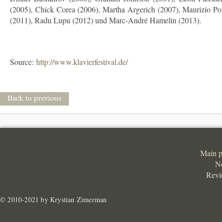
(2005), Chick Corea (2006), Martha Argerich (2007), Maurizio Pol
(2011), Radu Lupu (2012) und Marc-André Hamelin (2013).
Source:
http://www.klavierfestival.de/
Back to previous
Main 
N
Revi
© 2010-2021 by Krystian Zimerman