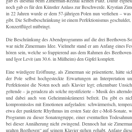
gab es diesmal beim Zimerman-Rezital keinen Platz. Dafür eignete 
noch gab es für den Künstler Anlass zur Beschwerde. Krystian Zimer
in 22 Jahren wurde er dem 57-jährigen Polen nun verliehen – was u
gibt. Die Selbstbeschränkung ist einem Perfektionismus geschuldet, d
Konzertflügel mitbringt.
Die Beschränkung des Abendprogramms auf die drei Beethoven-Sona
war nicht Zimermans Idee. Vielmehr stand er am Anfang eines Fest
hören sein, welche so frappierend aus dem Rahmen des Beethoven
und Igor Levit (am 30.6. in Mülheim) den Gipfel komplett.
Eine würdigere Eröffnung, als Zimerman sie präsentierte, hätte 
der Pole selbst hochgesteckte Erwartungen an Interpretation 
Perfektionist die Noten noch aufs Klavier legt; erkennbare Unsic
geltende – ja geradezu als solche mystifizierte – Musik des altern
und dabei auch von Geheimniskrämerei befreit. Da gibt es nich
kompromisslos mit Emotionen aufgeladen: schwärmerisch, temperam
etwa der punktierte Rhythmus im ersten Satz der c-Moll-Sonate, 
Programm zu dieser Sonatengruppe, einer eventuellen Todesahnung
bei dieser Annäherung nicht zwingend. Dennoch hat sie Zimerman z
uralten Beethoven“ auf seinem Klavier stehen gehabt. Anfang dieses