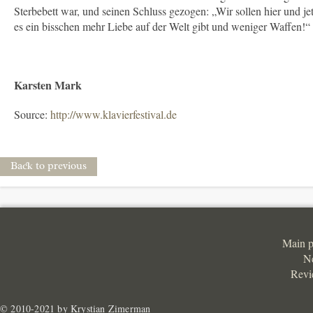
Sterbebett war, und seinen Schluss gezogen: „Wir sollen hier und j
es ein bisschen mehr Liebe auf der Welt gibt und weniger Waffen!“
Karsten Mark
Source:
http://www.klavierfestival.de
Back to previous
Main 
N
Revi
© 2010-2021 by Krystian Zimerman