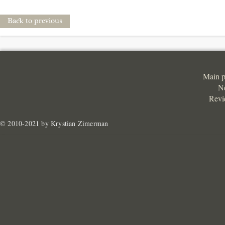
Back to previous
Main 
N
Revi
© 2010-2021 by Krystian Zimerman