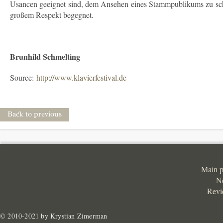
Usancen geeignet sind, dem Ansehen eines Stammpublikums zu schad
großem Respekt begegnet.
Brunhild Schmelting
Source:
http://www.klavierfestival.de
Back to previous
Main 
N
Revi
© 2010-2021 by Krystian Zimerman