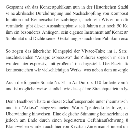
Gespannt sah das Konzertpublikum nun in der Historischen Stadth
seine akribische Durchdringung und Nachschöpfung von Kompositione
Intuition und Kennerschaft einzubringen, auch sein Wissen um d
vermitteln, gibt dieser Ausnahmepianist seit Jahren nur noch 50 Ko
ihm ein besonderes Anliegen, sein eigenes Instrument auf Konzertr
Sublimität und Dichte seiner Gestaltung so auch dem Publikum ersc
So zogen das ätherische Klangspiel der Vivace-Takte im 1. Sat
anschließenden “Adagio espressivo” die Zuhörer sogleich in de
wurden hier expressiv, mit großem Ton dargestellt. Die Faszinat
kontrastreichen wie vielschichtigen Werks, was neben dem unvergl
Auch die folgende Sonate Nr. 31 in As-Dur op. 110 forderte vo
und ist möglicherweise, ähnlich wie das spätere Streichquartett in 
Denn Beethoven hatte in dieser Schaffensperiode unter rheumatische
und im “Arioso” eingezeichneten Worte “perdendo le forze, d
Überwindung hinweisen. Eine elegische Stimmung kennzeichnet zunä
jedoch am Ende durch einen begeisterten Gefühlsaufschwung üb
Klangwelten wurden auch hier von Krystian Zimerman stringent un