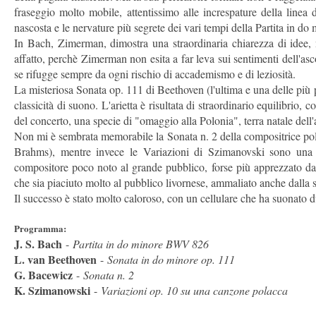
fraseggio molto mobile, attentissimo alle increspature della linea d
nascosta e le nervature più segrete dei vari tempi della Partita in do 
In Bach, Zimerman, dimostra una straordinaria chiarezza di idee, 
affatto, perchè Zimerman non esita a far leva sui sentimenti dell'a
se rifugge sempre da ogni rischio di accademismo e di leziosità.
La misteriosa Sonata op. 111 di Beethoven (l'ultima e una delle più p
classicità di suono. L'arietta è risultata di straordinario equilibri
del concerto, una specie di "omaggio alla Polonia", terra natale dell'a
Non mi è sembrata memorabile la Sonata n. 2 della compositrice pola
Brahms), mentre invece le Variazioni di Szimanovski sono una 
compositore poco noto al grande pubblico, forse più apprezzato dai p
che sia piaciuto molto al pubblico livornese, ammaliato anche dalla 
Il successo è stato molto caloroso, con un cellulare che ha suonato d
Programma:
J. S. Bach
-
Partita in do minore BWV 826
L. van Beethoven
-
Sonata in do minore op. 111
G. Bacewicz
-
Sonata n. 2
K. Szimanowski
-
Variazioni op. 10 su una canzone polacca