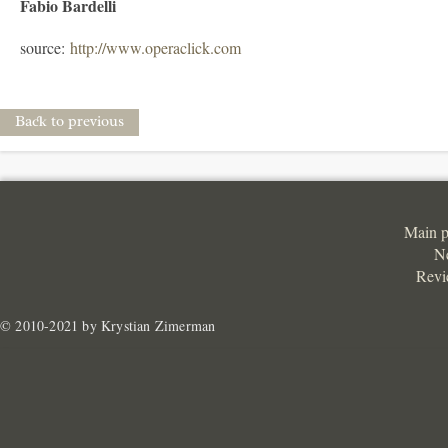
Fabio Bardelli
source:
http://www.operaclick.com
Back to previous
Main 
N
Revi
© 2010-2021 by Krystian Zimerman