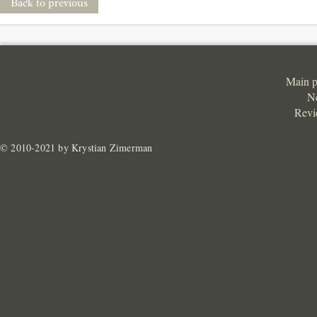
Back to previous
Main 
N
Revi
© 2010-2021 by Krystian Zimerman