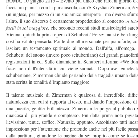
ROMA, 10 giugno 2015 – Evento più unico che raro, al giorno d'ogg
faccia un pianista con la p maiuscola, com'è Krystian Zimerman, è 
(in inglese, per mezzo di un suo amico interprete - ma diverse sfuma
l'altro, il suo discorso è certamente propedeutico al concerto
in tot
facili in sol maggiore
, che secondo recenti studi musicologici sare
Vienna: quindi la prima opera di Schubert? Forse: ma si è ben lung
così ha voluto pensarla. Poi le due ultime sonate per pianoforte, co
lasciare un testamento spirituale al mondo. Dall'alfa, all'omega.
Schubert, del suono (invero poco schubertiano) dei grandi pianoforti
registrazioni in cd. Sulle dinamiche in Schubert afferma: «We don'
frase, non dall'intensità in cui viene suonata. Dopo aver enucleat
schubertiane, Zimerman chiude parlando della tragedia umana della
stata scritta in tonalità d’impianto maggiore.
Il talento musicale di Zimerman è qualcosa di incredibile, diffici
naturalezza con cui si rapporta al testo, mai dando l’impressione di 
una puerile, gentile brillantezza. Zimerman le porge al pubblico se
qualcosa di più grande e complesso. Fin dalla prima nota pigiata, 
lievissimo, tenue, soffice. Naturale, appunto. Ascoltiamo tutti inca
impressiona per l’attenzione che profonde anche nel più facile passa
dalla partitura, girandone le pagine da sé: proprio come se fossi