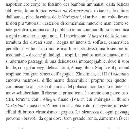
napoleonico; come se fossimo dei bambini ammaliati dalla bellezza
abbreviando un logico
gradus ad Parnassum
,arriviamo alle ulti
dall’aurea, placida calma delle
Variazioni
, si arriva a un volto lie
le doti più “attoriali”, esteriori di Zimerman: muove le mani come se 
interpretativo), ammicca al pubblico in un continuo flusso comunicativ
a ogni momento, a ogni nota. Il I movimento (
Allegro
) della
Sonata
tornitura dei diversi suoni. Regna un’intensità soffusa, cameristi
perfetto: il virtuosismo non è mai fine a sé stesso, ma è sempre in
meditativa – dacché gli indugi, i respiri, il pathos mai ostentato, ma
si alternano passaggi di una delicatezza impareggiabile, dove il su
finale, con gli arpeggi delicatissimi, è magnifico. Stupisce il profon
respirato con gran senso dell’agogica. Zimerman, nel II (
Andantino
emotiva melmosa, difficilmente discernibile: proprio per quest
commisurato alla scelta dinamica del polacco: non forzato in intensi
musa schubertiana. Il ritorno al primo tema è sorretto con parco uso 
(III), termina con l’
Allegro
finale (IV), in cui imbriglia il fluire 
Variazioni
: quasi che Zimerman ci abbia voluto suggerire un estrem
effetti di brioso virtuosismo agogico. La sicurezza di ogni passaggio
piovono «bravo!» da ogni dove. Con grande ironia, Zimerman fa cen