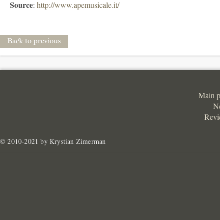
Source
:
http://www.apemusicale.it/
Back to previous
Main 
N
Revi
© 2010-2021 by Krystian Zimerman