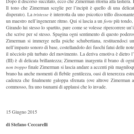
Dopo il discorso succitato, ecco che Zimerman ritorna alla tastiera.
Il tono che Zimerman sceglie per l’incipit è quello di una delic
disperato). La
tristesse
è interrotta da uno psicotico trillo disson
un maestro nell’ingenerare ritmo. Qui si lascia a un
forte
più tondo, 
Girando lui stesso lo spartito, pare come se volesse ripercorrere un
che scrive per sé stesso. Spagina ogni sentimento di questo poder
Zimerman si immerge nella psiche schubertiana, restituendoci un m
nell’impasto sonoro di base, costellandolo dei fuochi fatui delle note
il nòcciolo più turbato del movimento. La deriva emotiva è dietro
(III) è di delicata brillantezza; Zimerman inargenta il brano di ogni
non troppo
finale Zimerman si lascia andare a accenti più magniloq
brano ha anche momenti di flebile gentilezza, oasi di tenerezza est
cadenza che finalmente galoppa sfrenata (ove altrove Zimerman ave
commosso, fra uno tsunami di applausi che lo invade.
15 Giugno 2015
di Stefano Ceccarelli