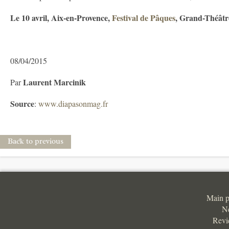
Le 10 avril, Aix-en-Provence,
Festival de Pâques
, Grand-Théâtr
08/04/2015
Laurent Marcinik
Par
Source
:
www.diapasonmag.fr
Back to previous
Main 
N
Revi